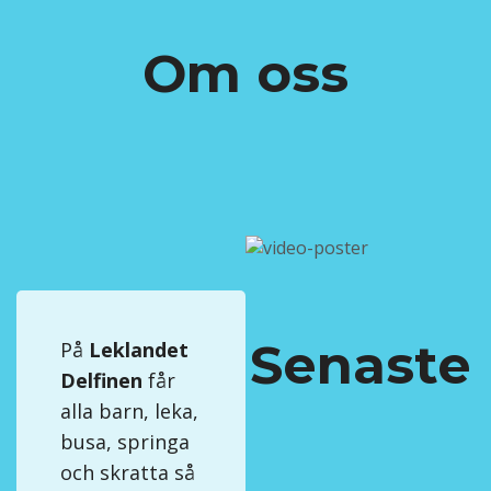
Om oss
Senaste
På
Leklandet
Delfinen
får
alla barn, leka,
busa, springa
och skratta så