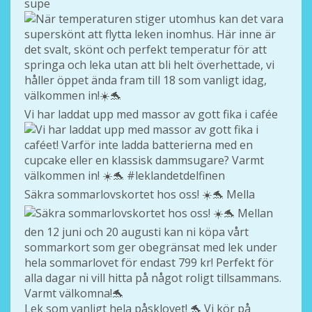
supe
Vi har laddat upp med massor av gott fika i cafée
Säkra sommarlovskortet hos oss! ☀️🐬 Mella
Lek som vanligt hela påsklovet! 🐬 Vi kör på