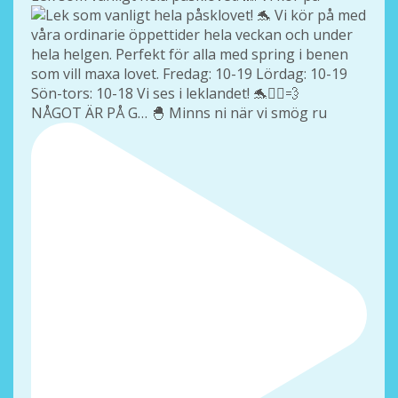
NÅGOT ÄR PÅ G… 🐣 Minns ni när vi smög ru