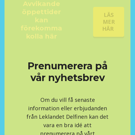
Avvikande
öppettider
LÄS
kan
MER
förekomma
HÄR
kolla här
Prenumerera på
vår nyhetsbrev
Om du vill få senaste
information eller erbjudanden
från Leklandet Delfinen kan det
vara en bra idé att
prenumerera på vårt