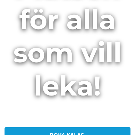
för alla
som vill
leka!