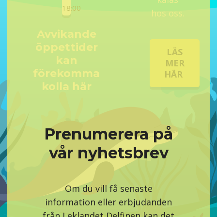
18:00
hos oss.
Avvikande
öppettider
LÄS
kan
MER
förekomma
HÄR
kolla här
Prenumerera på
vår nyhetsbrev
Om du vill få senaste
information eller erbjudanden
från Leklandet Delfinen kan det