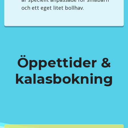
och ett eget litet bollhav.
Öppettider &
kalasbokning