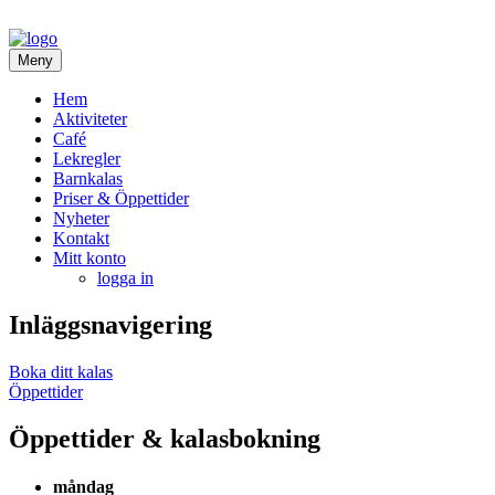
Meny
Hem
Aktiviteter
Café
Lekregler
Barnkalas
Priser & Öppettider
Nyheter
Kontakt
Mitt konto
logga in
Inläggsnavigering
Boka ditt kalas
Öppettider
Öppettider & kalasbokning
måndag